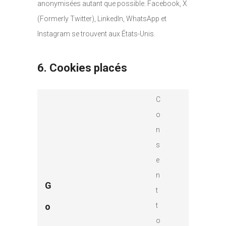
anonymisées autant que possible. Facebook, X
(Formerly Twitter), LinkedIn, WhatsApp et
Instagram se trouvent aux États-Unis.
6. Cookies placés
C
o
n
s
e
n
G
t
o
t
o